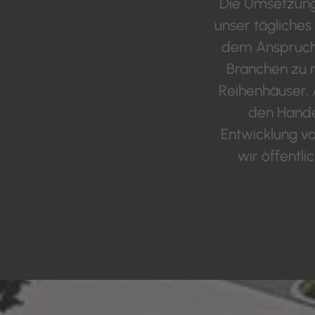
Die Umsetzung 
unser tägliche
dem Anspruch,
Branchen zu r
Reihenhäuser, 
den Hande
Entwicklung v
wir öffentl