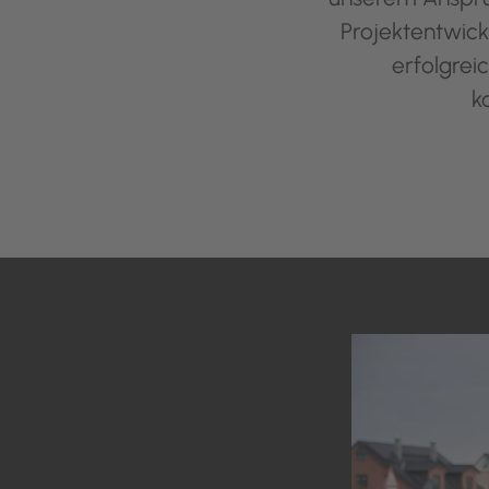
Projektentwick
erfolgrei
k