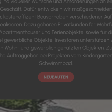
individueller Wünsche und Anforderungen an ein
s Geschäft. Dafür entwickeln wir maßgeschneider
 kosteneffizent Bauvorhaben verschiedener Au
ealisieren. Dazu gehören Privatkunden für Mehrf
Apartmenthäuser und Ferienobjekte. sowie für di
l gewerbliche Objekte. Investoren unterstützen w
on Wohn- und gewerblich genutzten Objekten. 
iche Auftraggeber bei Projekten vom Kindergarten
Schwimmbad.
NEUBAUTEN