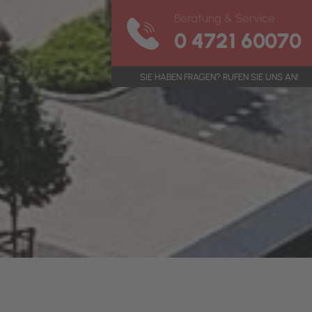
Beratung & Service
0 4721 60070
SIE HABEN FRAGEN? RUFEN SIE UNS AN!