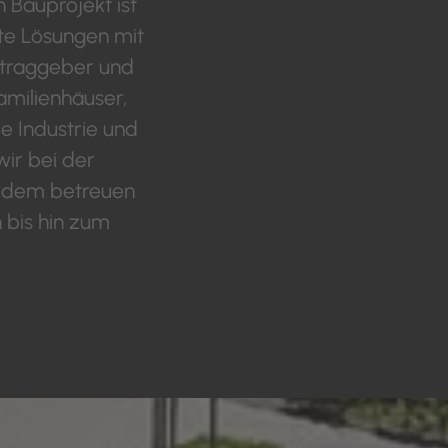
 Bauprojekt ist
te Lösungen mit
ftraggeber und
amilienhäuser,
e Industrie und
ir bei der
Zudem betreuen
 bis hin zum